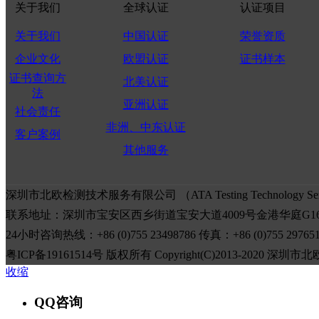
关于我们
全球认证
认证项目
关于我们
中国认证
荣誉资质
企业文化
欧盟认证
证书样本
证书查询方
北美认证
法
亚洲认证
社会责任
非洲、中东认证
客户案例
其他服务
深圳市北欧检测技术服务有限公司 （ATA Testing Technology 
联系地址：深圳市宝安区西乡街道宝安大道4009号金港华庭G1
24小时咨询热线：+86 (0)755 23498786 传真：+86 (0)755 2976
粤ICP备19161514号 版权所有 Copyright(C)2013-2020
收缩
QQ咨询